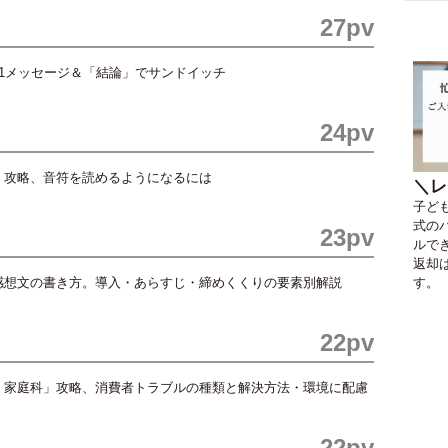
27pv
1メッセージ＆「結論」でサンドイッチ
24pv
」攻略、音符を読めるようになるには
＼レ
子ど
式のパ
23pv
ルで
返却
す。
感想文の書き方。導入・あらすじ・締めくくりの要素別解説
22pv
・家庭科」攻略、消費者トラブルの種類と解決方法・環境に配慮
22pv