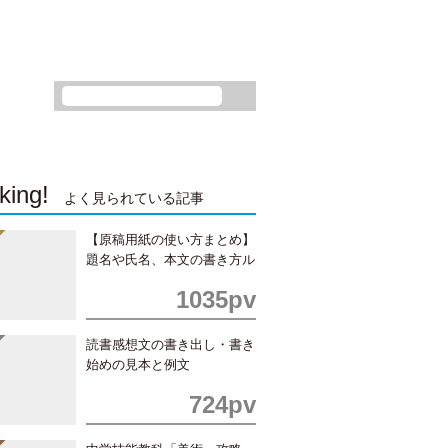
king!
よく見られている記事
【原稿用紙の使い方まとめ】
題名や氏名、本文の書き方ル
ール
1035pv
読書感想文の書き出し・書き
始めの見本と例文
724pv