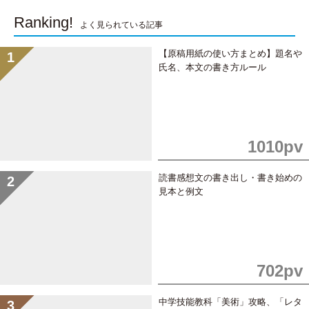
o
a
Ranking!
よく見られている記事
k
【原稿用紙の使い方まとめ】題名や
氏名、本文の書き方ルール
1010pv
読書感想文の書き出し・書き始めの
見本と例文
702pv
中学技能教科「美術」攻略、「レタ