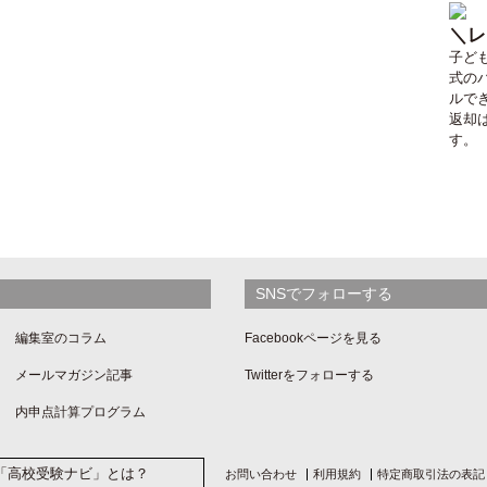
＼レ
子ど
式のパ
ルで
返却
す。
SNSでフォローする
編集室のコラム
Facebookページを見る
メールマガジン記事
Twitterをフォローする
内申点計算プログラム
Post「高校受験ナビ」とは？
お問い合わせ
利用規約
特定商取引法の表記