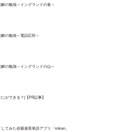
読解の勉強～イングランドの食～
読解の勉強～電話応対～
読解の勉強～イングランドの山～
にができる？|【PR記事】
してみた@最速英単語アプリ「mikan」