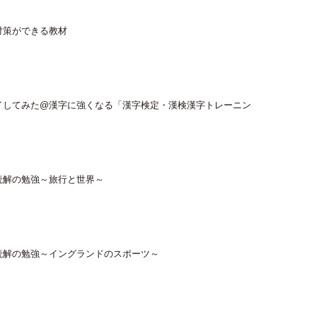
対策ができる教材
イしてみた@漢字に強くなる「漢字検定・漢検漢字トレーニン
読解の勉強～旅行と世界～
読解の勉強～イングランドのスポーツ～