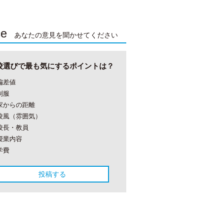
ce
あなたの意見を聞かせてください
校選びで最も気にするポイントは？
偏差値
制服
家からの距離
校風（雰囲気）
校長・教員
授業内容
学費