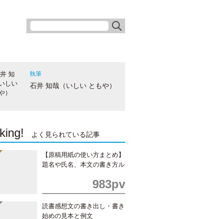
執筆
石井 知哉（いしい ともや）
king!
よく見られている記事
【原稿用紙の使い方まとめ】
題名や氏名、本文の書き方ル
ール
983pv
読書感想文の書き出し・書き
始めの見本と例文