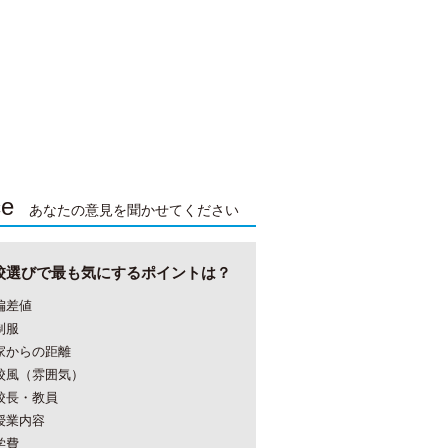
ce
あなたの意見を聞かせてください
校選びで最も気にするポイントは？
偏差値
制服
家からの距離
校風（雰囲気）
校長・教員
授業内容
学費