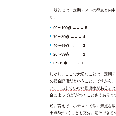
一般的には、定期テストの得点と内申
す。
90〜100点 →→→ 5
70〜89点 →→→ 4
40〜69点 →→→ 3
20〜39点 →→→ 2
0〜19点 →→→ 1
しかし、ここで大切なことは、定期テ
の総合評価だということ。ですから、
い」「出していない提出物がある」と
漢検4級を最短で合格をするため
合によっては3がつくことさえありま
の勉強法と教材
逆に言えば、小テストで常に満点を取
申点5がつくことも充分に期待できる