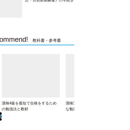
次・分割前期募集）の手続き
の日程、すること、注意点
【2022年（令和4）年度】
ommend!
教科書・参考書
漢検4級を最短で合格をするため
漢検3級に合格するには？効率的
の勉強法と教材
な勉強法とオススメの教材を紹介