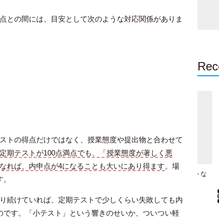
点との間には、目安として次のような対応関係がありま
Rec
ストの得点だけではなく、授業態度や提出物と合わせて
定期テストが100点満点でも、「授業態度が著しく悪
なれば、内申点が4になることも大いにあり得ます
。場
漢検3級に合格するには？効率的
漢検準2級合格のためのベストな
す。
な勉強法とオススメの教材を紹介
教材と勉強法
り続けていれば、定期テストで少しくらい失敗しても内
のです。「小テスト」という響きのせいか、ついつい軽