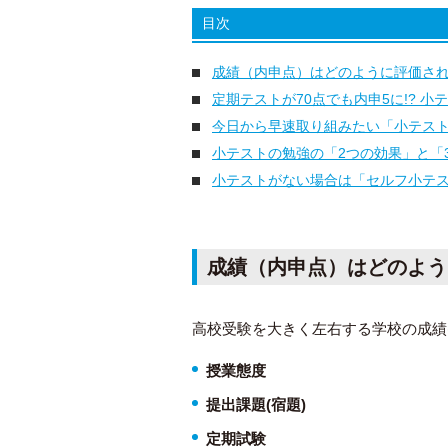
目次
成績（内申点）はどのように評価さ
定期テストが70点でも内申5に!? 
今日から早速取り組みたい「小テス
小テストの勉強の「2つの効果」と「
小テストがない場合は「セルフ小テ
成績（内申点）はどのよう
高校受験を大きく左右する学校の成績
授業態度
提出課題(宿題)
定期試験