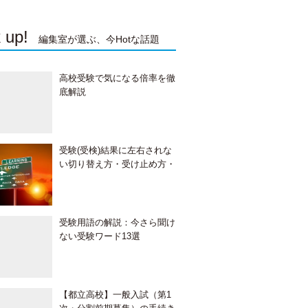
 up!
編集室が選ぶ、今Hotな話題
高校受験で気になる倍率を徹
底解説
受験(受検)結果に左右されな
い切り替え方・受け止め方・
接し方
受験用語の解説：今さら聞け
ない受験ワード13選
【都立高校】一般入試（第1