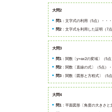
大問2
問1
：文字式の利用（5点）・・・
問2
：文字式を利用した証明（7点
大問3
問1
：関数〔y=ax2の変域〕（5
問2
：関数〔直線の式〕（5点）・
問3
：関数〔図形と方程式〕（5点
大問4
問1
：平面図形〔角度の大きさと