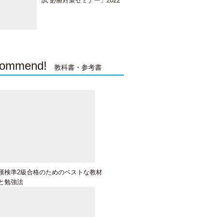
試 必勝対策セミナー」2022
年3月13日開催！《オンライ
ンLIVE》
ommend!
教科書・参考書
漢検準2級合格のためのベストな教材
と勉強法