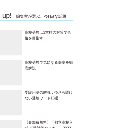
 up!
編集室が選ぶ、今Hotな話題
高校受験は3本柱の対策で合
格を目指す！
高校受験で気になる倍率を徹
底解説
受験用語の解説：今さら聞け
ない受験ワード13選
【参加費無料】「都立高校入