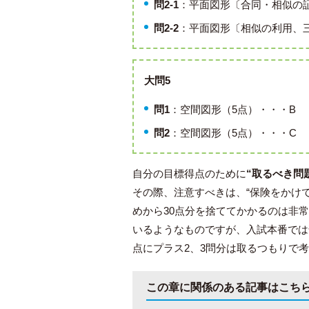
問2-1
：平面図形〔合同・相似の証
問2-2
：平面図形〔相似の利用、
大問5
問1
：空間図形（5点）・・・B
問2
：空間図形（5点）・・・C
自分の目標得点のために
“取るべき問
その際、注意すべきは、“保険をかけ
めから30点分を捨ててかかるのは非常
いるようなものですが、入試本番では
点にプラス2、3問分は取るつもりで
この章に関係のある記事はこち