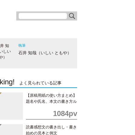
執筆
石井 知哉（いしい ともや）
king!
よく見られている記事
【原稿用紙の使い方まとめ】
題名や氏名、本文の書き方ル
ール
1084pv
読書感想文の書き出し・書き
始めの見本と例文