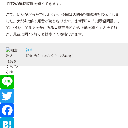
で問2の解答時間を短くできます
。
さて、いかがだったでしょうか。今回は大問4の攻略法をお伝えしま
した。大問4は解く順番が鍵となります。まず問1を「指示語問題」、
問3・4を「問題文を先にみる→該当箇所から正解を導く」方法で解
き、最後に問2を解くと効率よく攻略できます。
執筆
朝倉 浩之（あさくら ひろゆき）
L
i
T
n
w
F