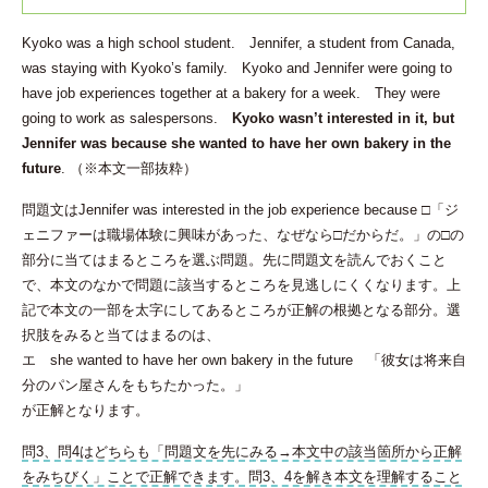
Kyoko was a high school student. Jennifer, a student from Canada,
was staying with Kyoko’s family. Kyoko and Jennifer were going to
have job experiences together at a bakery for a week. They were
going to work as salespersons.
Kyoko wasn’t interested in it, but
Jennifer was because she wanted to have her own bakery in the
future
. （※本文一部抜粋）
問題文はJennifer was interested in the job experience because □「ジ
ェニファーは職場体験に興味があった、なぜなら□だからだ。」の□の
部分に当てはまるところを選ぶ問題。先に問題文を読んでおくこと
で、本文のなかで問題に該当するところを見逃しにくくなります。上
記で本文の一部を太字にしてあるところが正解の根拠となる部分。選
択肢をみると当てはまるのは、
エ she wanted to have her own bakery in the future 「彼女は将来自
分のパン屋さんをもちたかった。」
が正解となります。
問3、問4はどちらも「問題文を先にみる→本文中の該当箇所から正解
をみちびく」ことで正解できます。問3、4を解き本文を理解すること