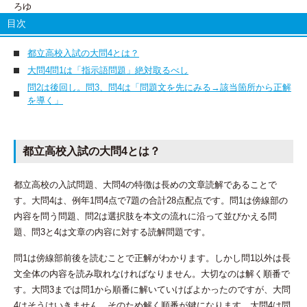
目次
都立高校入試の大問4とは？
大問4問1は「指示語問題」絶対取るべし
問2は後回し。問3、問4は「問題文を先にみる→該当箇所から正解
を導く」
都立高校入試の大問4とは？
都立高校の入試問題、大問4の特徴は長めの文章読解であることで
す。大問4は、例年1問4点で7題の合計28点配点です。問1は傍線部の
内容を問う問題、問2は選択肢を本文の流れに沿って並びかえる問
題、問3と4は文章の内容に対する読解問題です。
問1は傍線部前後を読むことで正解がわかります。しかし問1以外は長
文全体の内容を読み取れなければなりません。大切なのは解く順番で
す。大問3までは問1から順番に解いていけばよかったのですが、大問
4はそうはいきません。そのため解く順番が鍵になります。大問4は問