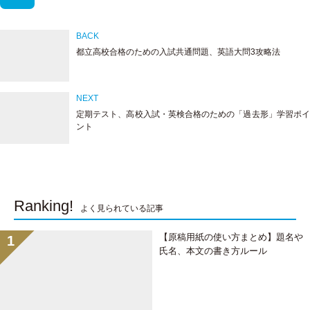
e
i
a
H
都立高校合格のための入試共通問題、英語大問3攻略法
t
c
a
t
e
t
定期テスト、高校入試・英検合格のための「過去形」学習ポイ
ント
e
b
e
r
o
n
o
a
Ranking!
よく見られている記事
k
【原稿用紙の使い方まとめ】題名や
氏名、本文の書き方ルール