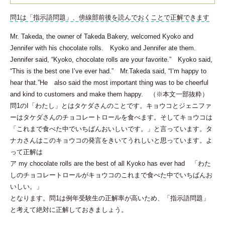
問1は「指示語問題」、傍線部前後を読んでおくことで正解できます
Mr. Takeda, the owner of Takeda Bakery, welcomed Kyoko and
Jennifer with his chocolate rolls. Kyoko and Jennifer ate them.
Jennifer said, “Kyoko, chocolate rolls are your favorite.” Kyoko said,
“This is the best one I’ve ever had.” Mr.Takeda said, “I’m happy to
hear that.”He also said the most important thing was to be cheerful
and kind to customers and make them happy. （※本文一部抜粋）
問1のI「わたし」とはタケダさんのことです。キョウコとジェニファ
ーはタケダさんのチョコレートロールを食べます。そしてキョウコは
「これまで食べた中でいちばんおいしいです。」と言っています。タ
ナカさんはこのキョウコの発言をきいてうれしいと思っています。よ
って正解は
ア my chocolate rolls are the best of all Kyoko has ever had 「わた
しのチョコレートロールがキョウコのこれまで食べた中でいちばんお
いしい。」
となります。問1は例年受験生の正解率が高いため、「指示語問題」
と考えて絶対に正解しておきましょう。