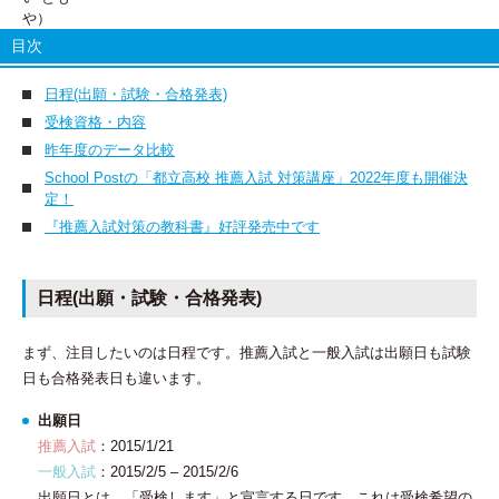
目次
日程(出願・試験・合格発表)
受検資格・内容
昨年度のデータ比較
School Postの「都立高校 推薦入試 対策講座」2022年度も開催決
定！
『推薦入試対策の教科書』好評発売中です
日程(出願・試験・合格発表)
まず、注目したいのは日程です。推薦入試と一般入試は出願日も試験
日も合格発表日も違います。
出願日
推薦入試
：2015/1/21
一般入試
：2015/2/5 – 2015/2/6
出願日とは、「受検します」と宣言する日です。これは受検希望の