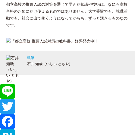
都立高校の推薦入試の対策を通じて学んだ知識や技術は、なにも高校
合格のためにだけ使えるものではありません。大学受験でも、就職活
動でも、社会に出て働くようになってからも、ずっと活きるものなの
です。
執筆
石井 知哉（いしい ともや）
L
i
T