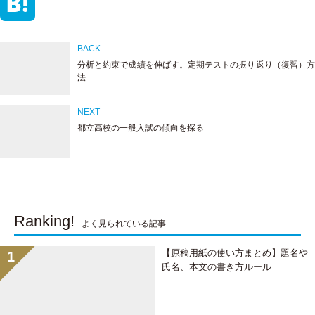
n
w
F
e
i
a
H
分析と約束で成績を伸ばす。定期テストの振り返り（復習）方
t
c
a
法
t
e
t
都立高校の一般入試の傾向を探る
e
b
e
r
o
n
o
a
Ranking!
よく見られている記事
k
【原稿用紙の使い方まとめ】題名や
氏名、本文の書き方ルール