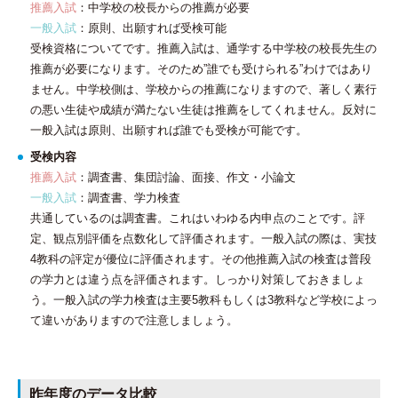
推薦入試
：中学校の校長からの推薦が必要
一般入試
：原則、出願すれば受検可能
受検資格についてです。推薦入試は、通学する中学校の校長先生の
推薦が必要になります。そのため”誰でも受けられる”わけではあり
ません。中学校側は、学校からの推薦になりますので、著しく素行
の悪い生徒や成績が満たない生徒は推薦をしてくれません。反対に
一般入試は原則、出願すれば誰でも受検が可能です。
受検内容
推薦入試
：調査書、集団討論、面接、作文・小論文
一般入試
：調査書、学力検査
共通しているのは調査書。これはいわゆる内申点のことです。評
定、観点別評価を点数化して評価されます。一般入試の際は、実技
4教科の評定が優位に評価されます。その他推薦入試の検査は普段
の学力とは違う点を評価されます。しっかり対策しておきましょ
う。一般入試の学力検査は主要5教科もしくは3教科など学校によっ
て違いがありますので注意しましょう。
昨年度のデータ比較