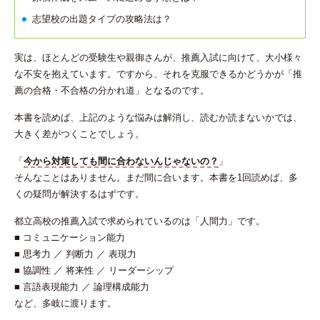
志望校の出題タイプの攻略法は？
実は、ほとんどの受験生や親御さんが、推薦入試に向けて、大小様々
な不安を抱えています。ですから、それを克服できるかどうかが「推
薦の合格・不合格の分かれ道」となるのです。
本書を読めば、上記のような悩みは解消し、読むか読まないかでは、
大きく差がつくことでしょう。
「
今から対策しても間に合わないんじゃないの？
」
そんなことはありません。まだ間に合います。本書を1回読めば、多
くの疑問が解決するはずです。
都立高校の推薦入試で求められているのは「人間力」です。
■ コミュニケーション能力
■ 思考力 ／ 判断力 ／ 表現力
■ 協調性 ／ 将来性 ／ リーダーシップ
■ 言語表現能力 ／ 論理構成能力
など、多岐に渡ります。