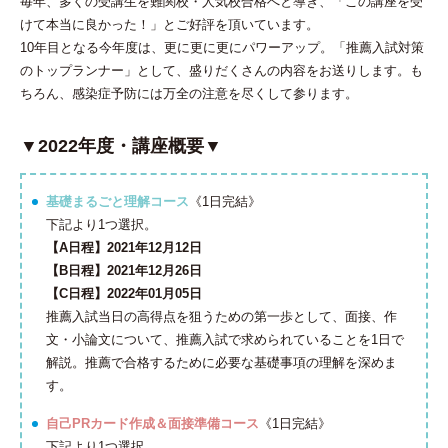
毎年、多くの受講生を難関校・人気校合格へと導き、「この講座を受
けて本当に良かった！」とご好評を頂いています。
10年目となる今年度は、更に更に更にパワーアップ。「推薦入試対策
のトップランナー」として、盛りだくさんの内容をお送りします。も
ちろん、感染症予防には万全の注意を尽くして参ります。
▼2022年度・講座概要▼
基礎まるごと理解コース
《1日完結》
下記より1つ選択。
【A日程】2021年12月12日
【B日程】2021年12月26日
【C日程】2022年01月05日
推薦入試当日の高得点を狙うための第一歩として、面接、作
文・小論文について、推薦入試で求められていることを1日で
解説。推薦で合格するために必要な基礎事項の理解を深めま
す。
自己PRカード作成＆面接準備コース
《1日完結》
下記より1つ選択。