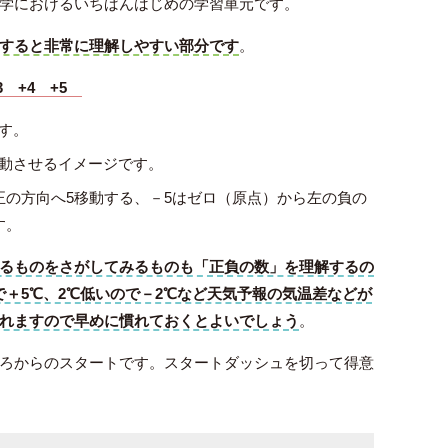
学におけるいちばんはじめの学習単元です。
すると非常に理解しやすい部分です
。
+3 +4 +5
す。
動させるイメージです。
正の方向へ5移動する、－5はゼロ（原点）から左の負の
す。
るものをさがしてみるものも「正負の数」を理解するの
で＋5℃、2℃低いので－2℃など天気予報の気温差などが
れますので早めに慣れておくとよいでしょう
。
ろからのスタートです。スタートダッシュを切って得意