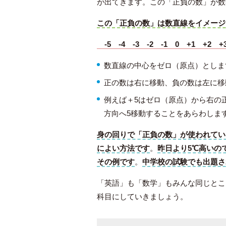
が出てきます。この「正負の数」が数
この「正負の数」は数直線をイメージ
-5 -4 -3 -2 -1 0 +1 +2 
漢検3級に合格するには？効率的
な勉強法とオススメの教材を紹介
数直線の中心をゼロ（原点）としま
正の数は右に移動、負の数は左に移
例えば＋5はゼロ（原点）から右の
方向へ5移動することをあらわしま
身の回りで「正負の数」が使われてい
によい方法です
。
昨日より5℃高いの
漢検準2級合格のためのベストな
その例です
。
中学校の試験でも出題さ
教材と勉強法
「英語」も「数学」もみんな同じとこ
科目にしていきましょう。