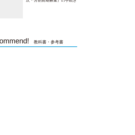
次・分割前期募集）の手続き
の日程、すること、注意点
【2022年（令和4）年度】
ommend!
教科書・参考書