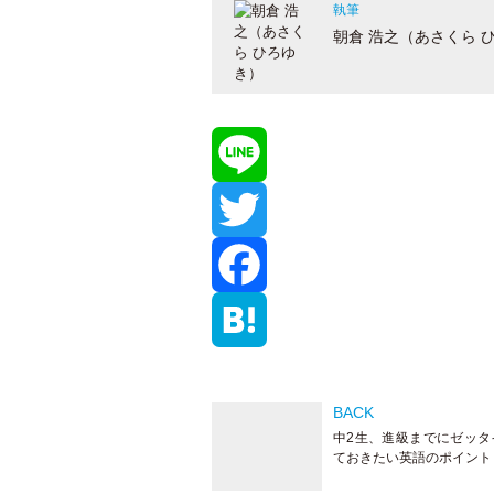
執筆
朝倉 浩之（あさくら 
漢検4級を最短で合格をするため
の勉強法と教材
L
i
T
漢検3級に合格するには？効率的
な勉強法とオススメの教材を紹介
n
w
F
e
i
a
H
t
c
a
中2生、進級までにゼッタ
ておきたい英語のポイント
t
e
t