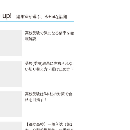
 up!
編集室が選ぶ、今Hotな話題
高校受験で気になる倍率を徹
底解説
受験(受検)結果に左右されな
い切り替え方・受け止め方・
接し方
高校受験は3本柱の対策で合
格を目指す！
【都立高校】一般入試（第1