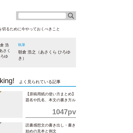
ュを切るために今やっておくべきこと
執筆
朝倉 浩之（あさくら ひろゆ
き）
king!
よく見られている記事
【原稿用紙の使い方まとめ】
題名や氏名、本文の書き方ル
ール
1047pv
読書感想文の書き出し・書き
始めの見本と例文