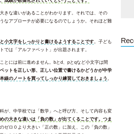
、成績が数値化されていくということです。
大きな違いがあることがわかります。それでは、その
うなアプローチが必要になるのでしょうか。それほど難
Rec
と小文字をしっかりと書けるようすることです
。子ども
トでは「アルファベット」が出題されます。
ことには前に進めません。bとd、pとqなど小文字は間
ベットを正しい形、正しい位置で書けるかどうかが中学
本線のノートを買ってしっかり練習しておきましょう
。
科が、中学校では「数学」へと呼び方、そして内容も変
めの大きな違いは「負の数」が出てくることです。つま
のゼロ０より大きい「正の数」に加え、この「負の数」