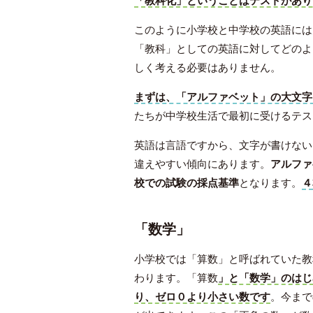
「教科化」ということはテストがあり
このように小学校と中学校の英語には
「教科」としての英語に対してどのよ
しく考える必要はありません。
まずは、「アルファベット」の大文字
たちが中学校生活で最初に受けるテス
英語は言語ですから、文字が書けない
違えやすい傾向にあります。
アルファ
校での試験の採点基準
となります。
４
「数学」
漢検4級を最短で合格をするため
小学校では「算数」と呼ばれていた教
の勉強法と教材
わります。「算数
」と「数学」のはじ
り、ゼロ０より小さい数です
。今まで