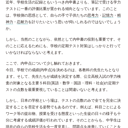
近年、学校生活の記録ともいうべき内申書よりも、筆記で受ける学力
テストに一番の評価比重が置かれる傾向となっています。このこと
は、学校側の思惑として、自らの手で子供たちの
思考力
・
記憶力
・
精
神力
・
忍耐力
を計りたいという思いが伺いしれるのではないでしょう
か。
しかし、当然のことながら、依然として内申書の役割も重要です。そ
のことに応えるためにも、学校の定期テスト対策はしっかりと行って
いかなければならないと考えます。
ここで、内申点について少し触れておきます。
今日、学校での成績(内申点)を決めるのは、各教科の先生たちとなり
ます。そして、先生たちが成績を決定する際、公立高校入試の学力検
査の対象となる主要５科目(英語・数学・国語・理科・社会)の定期テ
ストの点数を最重要視していることは間違いないと考えます。
しかし、日本の学校という場は、テストの点数のみで全てを完全に決
定することを否定する姿勢でもあるのです。例えば、科目ごとによる
ワーク等の提出物、授業を受ける態度といった生徒の日々の様子も十
分に考慮する成績評価が行われています。そのことからも、中学生は
現在の自らの学校生活を今一度見直し、問題点を改善していくことを