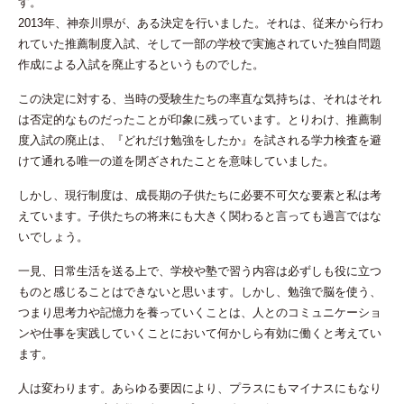
す。
2013年、神奈川県が、ある決定を行いました。それは、従来から行わ
れていた推薦制度入試、そして一部の学校で実施されていた独自問題
作成による入試を廃止するというものでした。
この決定に対する、当時の受験生たちの率直な気持ちは、それはそれ
は否定的なものだったことが印象に残っています。とりわけ、推薦制
度入試の廃止は、『
どれだけ勉強をしたか
』を試される学力検査を避
けて通れる唯一の道を閉ざされたことを意味していました。
しかし、現行制度は、成長期の子供たちに必要不可欠な要素と私は考
えています。子供たちの将来にも大きく関わると言っても過言ではな
いでしょう。
一見、日常生活を送る上で、学校や塾で習う内容は必ずしも役に立つ
ものと感じることはできないと思います。しかし、勉強で脳を使う、
つまり思考力や記憶力を養っていくことは、
人とのコミュニケーショ
ンや仕事を実践していくこと
において何かしら有効に働くと考えてい
ます。
人は変わります。あらゆる要因により、プラスにもマイナスにもなり