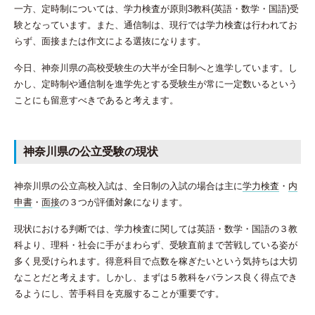
一方、定時制については、学力検査が原則3教科(英語・数学・国語)受
験となっています。また、通信制は、現行では学力検査は行われてお
らず、面接または作文による選抜になります。
今日、神奈川県の高校受験生の大半が全日制へと進学しています。し
かし、定時制や通信制を進学先とする受験生が常に一定数いるという
ことにも留意すべきであると考えます。
神奈川県の公立受験の現状
神奈川県の公立高校入試は、全日制の入試の場合は主に
学力検査
・
内
申書
・
面接
の３つが評価対象になります。
現状における判断では、学力検査に関しては英語・数学・国語の３教
科より、理科・社会に手がまわらず、受験直前まで苦戦している姿が
多く見受けられます。得意科目で点数を稼ぎたいという気持ちは大切
なことだと考えます。しかし、まずは５教科をバランス良く得点でき
るようにし、苦手科目を克服することが重要です。