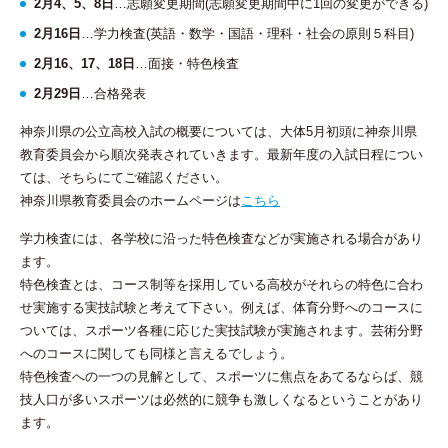
2月4、5、8日
…志願変更期間(志願変更期間中に1回の変更ができる)
2月16日
…学力検査(英語・数学・国語・理科・社会の原則５科目)
2月16、17、18日
…面接・特色検査
2月29日
…合格発表
神奈川県の公立高校入試の概要については、大体5月初頭に神奈川県
教育委員会から順次発表されていきます。最新年度の入試日程につい
ては、そちらにてご確認ください。
神奈川県教育委員会のホームページは
こちら
学力検査には、各学校に沿った特色検査などが実施される場合があり
ます。
特色検査とは、コース制等を採用している高校がそれらの特色に合わ
せ実施する実技試験と考えて下さい。例えば、体育分野へのコースに
ついては、スポーツ各種に応じた実技試験が実施されます。芸術分野
へのコースに関しても同様と言えるでしょう。
特色検査への一つの見解として、スポーツに焦点をあてるならば、競
技人口が多いスポーツは必然的に競争も激しくなるということがあり
ます。