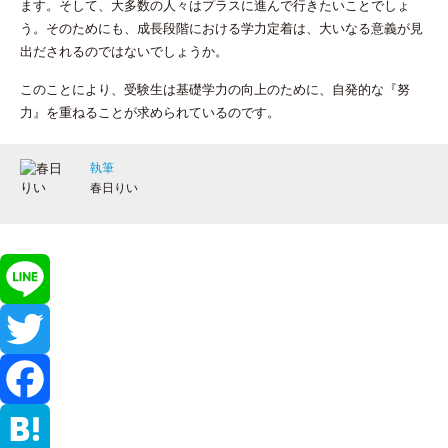
ます。そして、大多数の人々はプラスに進んで行きたいことでしょ
う。そのためにも、成長段階における学力定着は、大いなる意義が見
出だされるのではないでしょうか。
このことにより、受験生は基礎学力の向上のために、自発的な『努
力』を重ねることが求められているのです。
執筆
春日りい
L
i
T
n
w
F