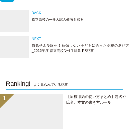
e
i
a
H
都立高校の一般入試の傾向を探る
t
c
a
t
e
t
自覚せよ受験生！勉強しない子どもに合った高校の選び方
_2016年度-都立高校受検生対象-PR記事
e
b
e
r
o
n
o
a
Ranking!
よく見られている記事
k
【原稿用紙の使い方まとめ】題名や
氏名、本文の書き方ルール