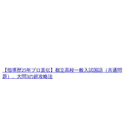
【指導歴25年プロ直伝】都立高校一般入試国語（共通問
題）、大問3の超攻略法