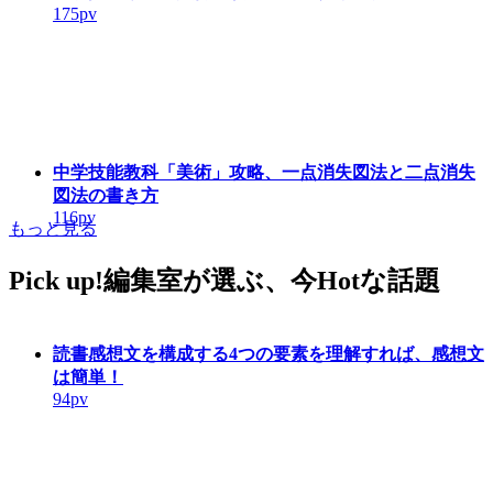
175pv
中学技能教科「美術」攻略、一点消失図法と二点消失
図法の書き方
116pv
もっと見る
Pick up!
編集室が選ぶ、今Hotな話題
読書感想文を構成する4つの要素を理解すれば、感想文
は簡単！
94pv