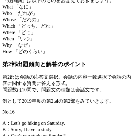
「疑問詞」は以下のものをおぼえておきましょう。
What 「なに」
Who 「だれが」
Whose 「だれの」
Which 「どっち、どれ」
Where 「どこ」
When 「いつ」
Why 「なぜ」
How 「どのくらい」
第2部出題傾向と解答のポイント
第2部は会話の応答文選択。会話の内容一致選択で会話の内
容に関する質問に答える形式。
問題数は10問で、問題文の種類は会話文です。
例として2019年度の第2回の第2部をみていきます。
No.16
A：Let’s go hiking on Saturday.
B：Sorry, I have to study.
A：Can’t you study on Sunday?