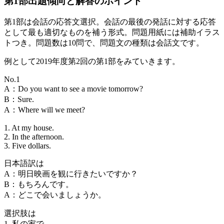
第1部出題傾向と解答のポイント
第1部は会話の応答文選択。会話の最後の発話に対する応答
として最も適切なものを補う形式。問題用紙には補助イラス
トつき。問題数は10問で、問題文の種類は会話文です。
例として2019年度第2回の第1部をみていきます。
No.1
A：Do you want to see a movie tomorrow?
B：Sure.
A：Where will we meet?
1. At my house.
2. In the afternoon.
3. Five dollars.
日本語訳は
A：明日映画を観に行きたいですか？
B：もちろんです。
A：どこで会いましょうか。
選択肢は
1. 私の家で。