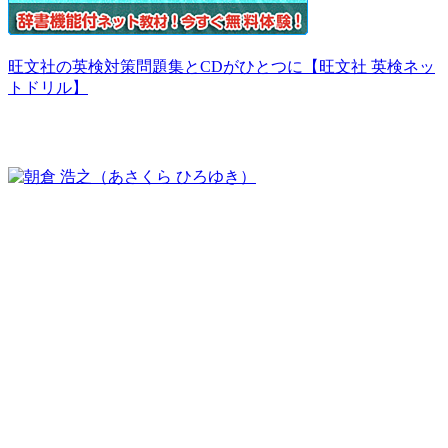
旺文社の英検対策問題集とCDがひとつに【旺文社 英検ネッ
トドリル】