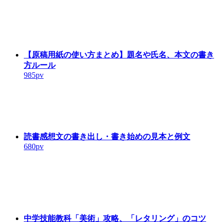
【原稿用紙の使い方まとめ】題名や氏名、本文の書き
方ルール
985pv
読書感想文の書き出し・書き始めの見本と例文
680pv
中学技能教科「美術」攻略、「レタリング」のコツ