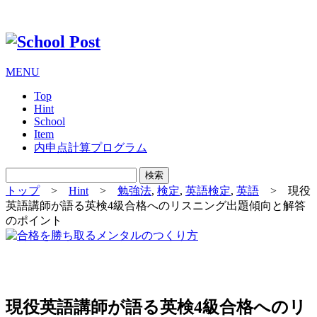
MENU
Top
Hint
School
Item
内申点計算プログラム
トップ
>
Hint
>
勉強法
,
検定
,
英語検定
,
英語
>
現役
英語講師が語る英検4級合格へのリスニング出題傾向と解答
のポイント
現役英語講師が語る英検4級合格へのリ