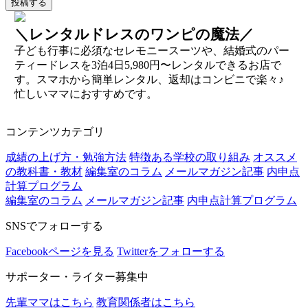
＼レンタルドレスのワンピの魔法／
子ども行事に必須なセレモニースーツや、結婚式のパー
ティードレスを3泊4日5,980円〜レンタルできるお店で
す。スマホから簡単レンタル、返却はコンビニで楽々♪
忙しいママにおすすめです。
コンテンツカテゴリ
成績の上げ方・勉強方法
特徴ある学校の取り組み
オススメ
の教科書・教材
編集室のコラム
メールマガジン記事
内申点
計算プログラム
編集室のコラム
メールマガジン記事
内申点計算プログラム
SNSでフォローする
Facebookページを見る
Twitterをフォローする
サポーター・ライター募集中
先輩ママはこちら
教育関係者はこちら