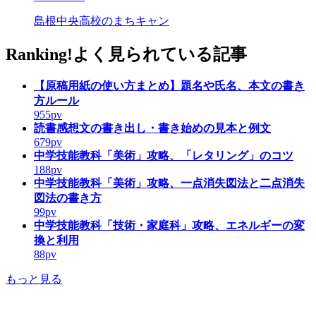
島根中央高校のまちキャン
Ranking!
よく見られている記事
【原稿用紙の使い方まとめ】題名や氏名、本文の書き
方ルール
955pv
読書感想文の書き出し・書き始めの見本と例文
679pv
中学技能教科「美術」攻略、「レタリング」のコツ
188pv
中学技能教科「美術」攻略、一点消失図法と二点消失
図法の書き方
99pv
中学技能教科「技術・家庭科」攻略、エネルギーの変
換と利用
88pv
もっと見る