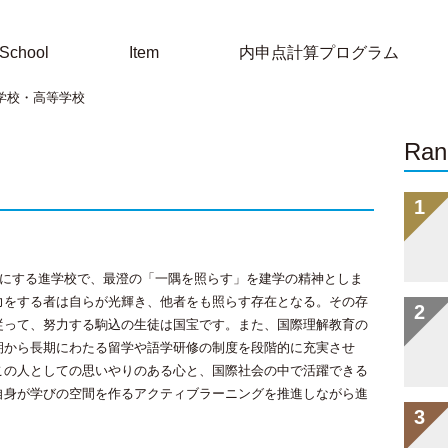
School
Item
内申点計算プログラム
学校・高等学校
Ran
切にする進学校で、最澄の「一隅を照らす」を建学の精神としま
力をする者は自らが光輝き、他者をも照らす存在となる。その存
従って、努力する駒込の生徒は国宝です。また、国際理解教育の
期から長期にわたる留学や語学研修の制度を段階的に充実させ
この人としての思いやりのある心と、国際社会の中で活躍できる
自身が学びの空間を作るアクティブラーニングを推進しながら進