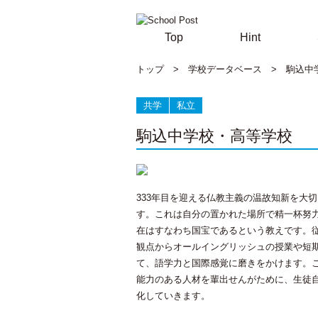
Top
Hint
トップ
>
学校データベース
>
駒込中
共学
私立
駒込中学校・高等学校
333年目を迎える仏教主義の温故知新を大
す。これは自分の置かれた場所で精一杯努
在はすなわち国宝であるという教えです。
観点からオールイングリッシュの授業や短
て、語学力と国際感覚に磨きをかけます。
能力のある人材を輩出せんがために、生徒
化していきます。