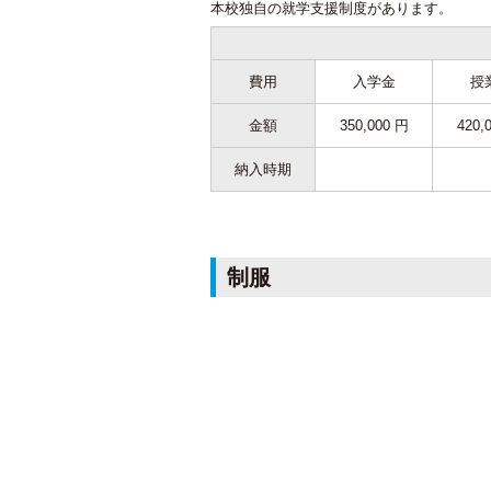
漢検3級に合格するには？効率的
本校独自の就学支援制度があります。
な勉強法とオススメの教材を紹介
費用
入学金
授
金額
350,000 円
420,
納入時期
漢検準2級合格のためのベストな
教材と勉強法
制服
漢検4級を最短で合格をするため
の勉強法と教材