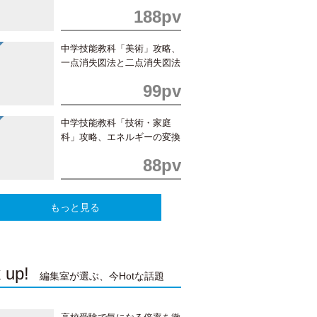
188pv
中学技能教科「美術」攻略、
一点消失図法と二点消失図法
の書き方
99pv
中学技能教科「技術・家庭
科」攻略、エネルギーの変換
と利用
88pv
もっと見る
 up!
編集室が選ぶ、今Hotな話題