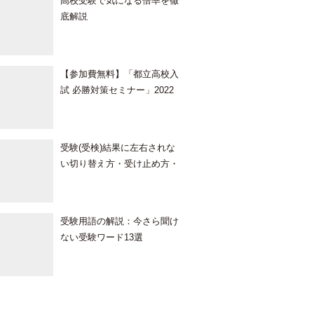
高校受験で気になる倍率を徹
底解説
【参加費無料】「都立高校入
試 必勝対策セミナー」2022
年3月13日開催！《オンライ
ンLIVE》
受験(受検)結果に左右されな
い切り替え方・受け止め方・
接し方
受験用語の解説：今さら聞け
ない受験ワード13選