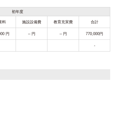
初年度
業料
施設設備費
教育充実費
合計
000 円
-- 円
-- 円
770,000円
-