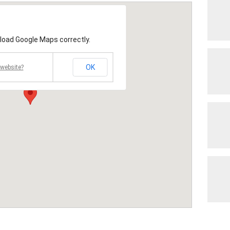
 load Google Maps correctly.
OK
website?