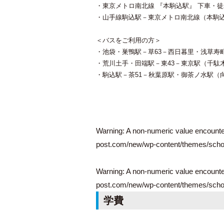
・東京メトロ南北線 『本駒込駅』 下車・
・山手線駒込駅－東京メトロ南北線（本駒
＜バスをご利用の方＞
・池袋・巣鴨駅－草63－西日暮里・浅草寿
・荒川土手・田端駅－東43－東京駅（千駄
・駒込駅－茶51－秋葉原駅・御茶ノ水駅（
漢検4級を最短で合格をするため
Warning
: A non-numeric value encount
の勉強法と教材
post.com/new/wp-content/themes/schoo
Warning
: A non-numeric value encount
post.com/new/wp-content/themes/schoo
学費